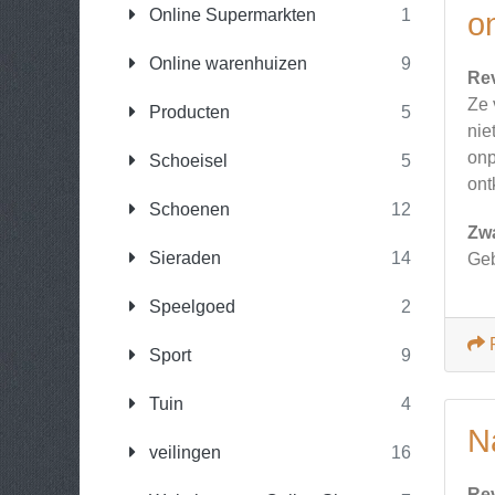
Online Supermarkten
1
on
Online warenhuizen
9
Re
Ze 
Producten
5
nie
onp
Schoeisel
5
ont
Schoenen
12
Zw
Sieraden
14
Geb
Speelgoed
2
Sport
9
Tuin
4
N
veilingen
16
Re