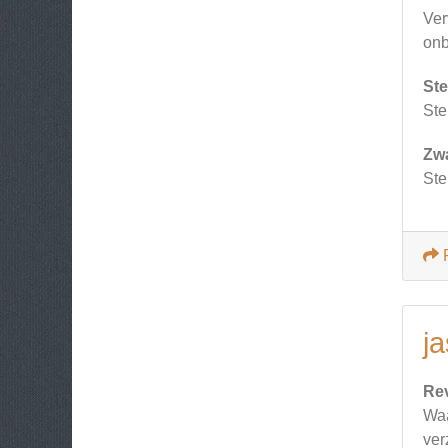
Ver
onb
Ste
Ste
Zw
Ste
ja
Re
Waa
ver