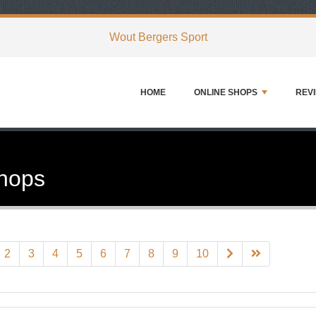
Wout Bergers Sport
HOME
ONLINE SHOPS
REV
Shops
2
3
4
5
6
7
8
9
10