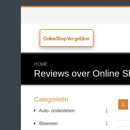
OnlineShopVergelijker
HOME
Reviews over Online 
Categorieën
1
Auto- onderdelen
1
Bloemen
1