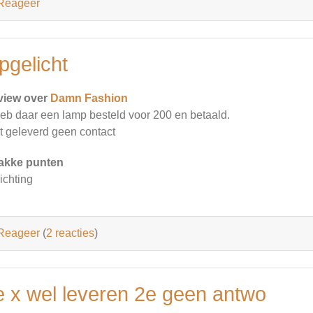
Reageer
pgelicht
view over
Damn Fashion
heb daar een lamp besteld voor 200 en betaald.
t geleverd geen contact
akke punten
ichting
Reageer
(
2 reacties
)
e x wel leveren 2e geen antwo