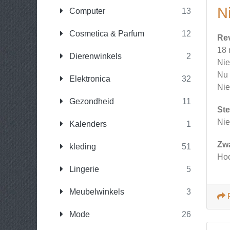
N
Computer
13
Cosmetica & Parfum
12
Re
18 
Dierenwinkels
2
Nie
Nu 
Elektronica
32
Nie
Gezondheid
11
Ste
Nie
Kalenders
1
Zw
kleding
51
Hoo
Lingerie
5
Meubelwinkels
3
Mode
26