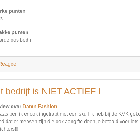
rke punten
ts
akke punten
rdeloos bedrijf
Reageer
t bedrijf is NIET ACTIEF !
view over
Damn Fashion
aas ben ik er ook ingetrapt met een skull ik heb bij de KVK gekeke
d dat er mensen zijn die ook aangifte doen je betaald voor iets wa
ichters!!!