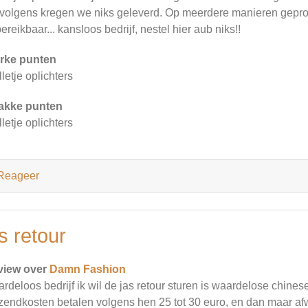
volgens kregen we niks geleverd. Op meerdere manieren geprob
ereikbaar... kansloos bedrijf, nestel hier aub niks!!
rke punten
lletje oplichters
akke punten
lletje oplichters
Reageer
s retour
view over
Damn Fashion
rdeloos bedrijf ik wil de jas retour sturen is waardelose chines
zendkosten betalen volgens hen 25 tot 30 euro, en dan maar afwac