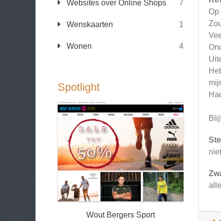
Websites over Online Shops
7
Op 
Zou
Wenskaarten
1
Vee
Wonen
4
Ond
Uit
Heb
mij
Spotlight
Had
Bli
Ste
nie
Zw
all
Wout Bergers Sport