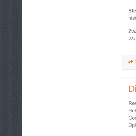
Ste
nie
Zw
Waa
Di
Re
Hel
Goe
Opl