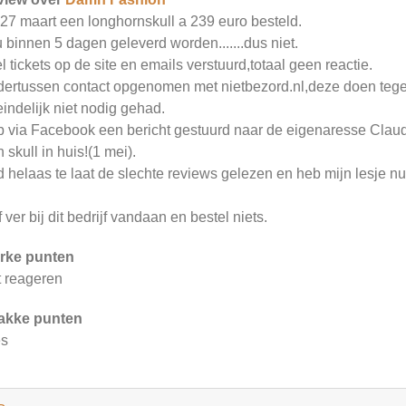
27 maart een longhornskull a 239 euro besteld.
 binnen 5 dagen geleverd worden.......dus niet.
l tickets op de site en emails verstuurd,totaal geen reactie.
ertussen contact opgenomen met nietbezord.nl,deze doen tege
eindelijk niet nodig gehad.
 via Facebook een bericht gestuurd naar de eigenaresse Cla
n skull in huis!(1 mei).
 helaas te laat de slechte reviews gelezen en heb mijn lesje n
jf ver bij dit bedrijf vandaan en bestel niets.
rke punten
t reageren
akke punten
es