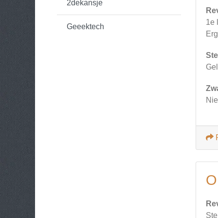
2dekansje
Re
1e 
Geeektech
Erg
Ste
Gel
Zw
Nie
O
Re
Ste