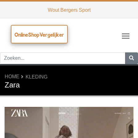
Wout Bergers Sport
OnlineShopVergelijker
Tog
HOME
KLEDING
Zara