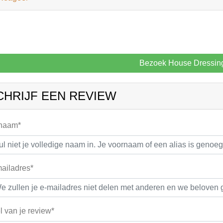
Bezoek House Dressin
CHRIJF EEN REVIEW
 naam*
ailadres*
el van je review*