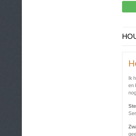
HOU
H
Ik 
en 
nog
Ste
Ser
Zw
gee