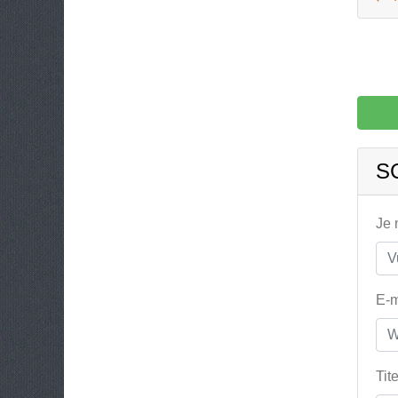
S
Je
E-m
Tit