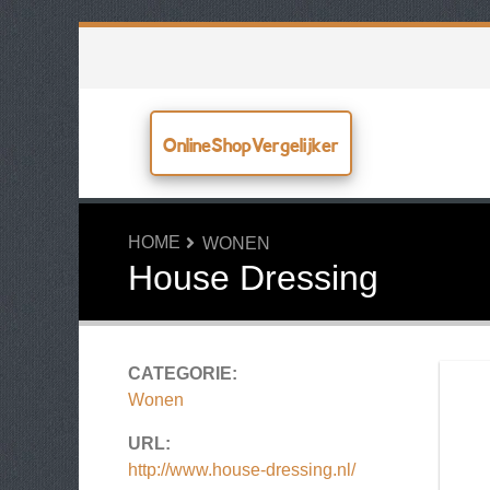
OnlineShopVergelijker
HOME
WONEN
House Dressing
CATEGORIE:
Wonen
URL:
http://www.house-dressing.nl/