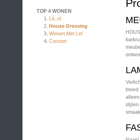
Pr
TOP 4 WONEN
ME
LiL.nl
House Dressing
HOUSE-
Wonen Met Lef
barkru
Cocoon
meubel
ontwor
LA
Verlic
breed 
alleen
stijle
smaak
FA
Naast 