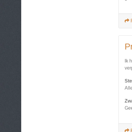
P
Ik 
ver
Ste
All
Zw
Gee