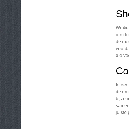
Sh
Winkel
om doo
de mog
voorda
die ve
Co
In een
de uni
bijzon
sameng
juiste