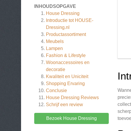
INHOUDSOPGAVE
House Dressing
Introductie tot HOUSE-
Dressing.nl
Productassortiment
Meubels
Lampen
Fashion & Lifestyle
Woonaccessoires en
decoratie
In
Kwaliteit en Uniciteit
Shopping Ervaring
Wannee
Conclusie
precie
House Dressing
Reviews
collec
Schrijf een review
scherp
Bezoek House Dressing
toevoe