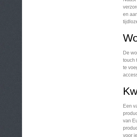
verzor
en aan
tijdlo
Wo
De woo
touch 
te voe
access
Kwa
Een va
produc
van Eu
produc
voor i