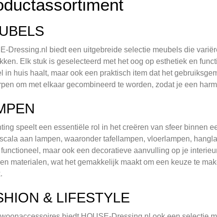
oductassortiment
UBELS
Dressing.nl biedt een uitgebreide selectie meubels die variëre
kken. Elk stuk is geselecteerd met het oog op esthetiek en functio
 in huis haalt, maar ook een praktisch item dat het gebruiksge
pen om met elkaar gecombineerd te worden, zodat je een harmon
MPEN
hting speelt een essentiële rol in het creëren van sfeer binnen 
scala aan lampen, waaronder tafellampen, vloerlampen, hangla
 functioneel, maar ook een decoratieve aanvulling op je interieu
n en materialen, wat het gemakkelijk maakt om een keuze te make
.
SHION & LIFESTYLE
woonaccessoires biedt HOUSE-Dressing.nl ook een selectie mo