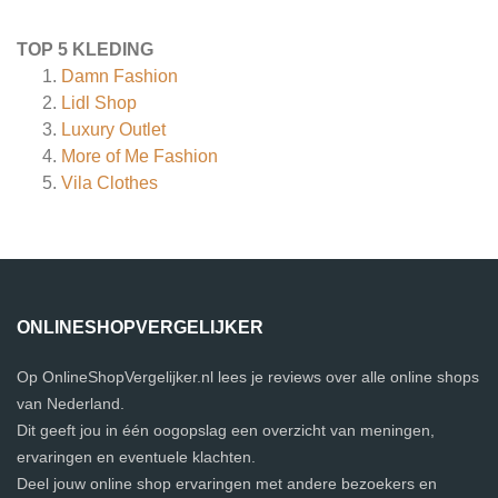
TOP 5 KLEDING
Damn Fashion
Lidl Shop
Luxury Outlet
More of Me Fashion
Vila Clothes
ONLINESHOPVERGELIJKER
Op OnlineShopVergelijker.nl lees je reviews over alle online shops
van Nederland.
Dit geeft jou in één oogopslag een overzicht van meningen,
ervaringen en eventuele klachten.
Deel jouw online shop ervaringen met andere bezoekers en