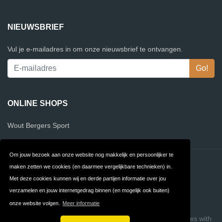
NIEUWSBRIEF
Vul je e-mailadres in om onze nieuwsbrief te ontvangen.
ONLINE SHOPS
Wout Bergers Sport
Om jouw bezoek aan onze website nog makkelijk en persoonlijker te
Contact
Privacy
maken zetten we cookies (en daarmee vergelijkbare technieken) in.
Met deze cookies kunnen wij en derde partijen informatie over jou
Algemene
FAQ
verzamelen en jouw internetgedrag binnen (en mogelijk ook buiten)
Voorwaarden
onze website volgen.
Meer informatie
Copyright © 2026 OnlineShopVergelijker
Build review sites with