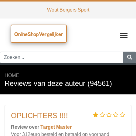
Wout Bergers Sport
OnlineShopVergelijker
Tog
HOME
Reviews van deze auteur (94561)
OPLICHTERS !!!!
Review over
Target Master
Voor 312euro besteld en betaald op voorhand