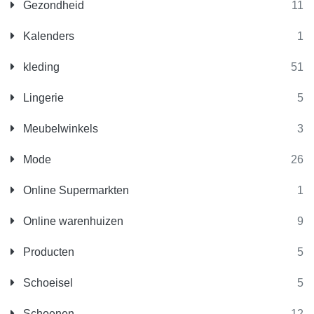
Gezondheid
11
Kalenders
1
kleding
51
Lingerie
5
Meubelwinkels
3
Mode
26
Online Supermarkten
1
Online warenhuizen
9
Producten
5
Schoeisel
5
Schoenen
12