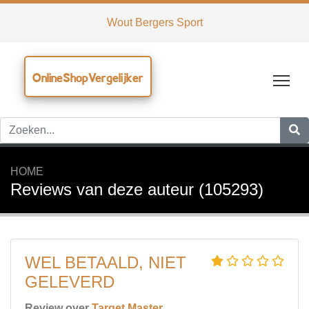
Wout Bergers Sport
OnlineShopVergelijker
Tog
HOME
Reviews van deze auteur (105293)
WEL BETAALD, NIET
GELEVERD
Review over
Target Master